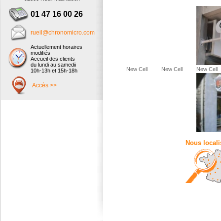
01 47 16 00 26
rueil@chronomicro.com
Actuellement horaires
modifiés
Accueil des clients
du lundi au samedii
New Cell
New Cell
New Cell
10h-13h et 15h-18h
Accès >>
Nous locali