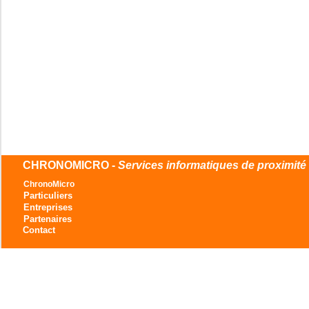
CHRONOMICRO -
Services informatiques de proximité
ChronoMicro
Particuliers
Entreprises
Partenaires
Contact